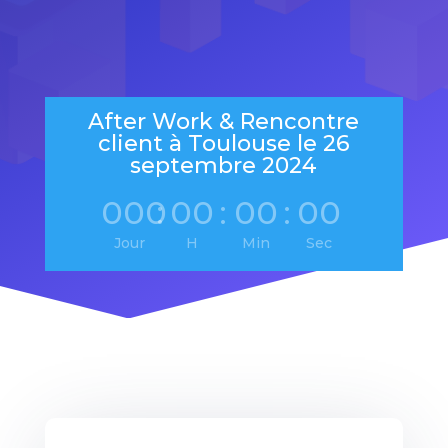
After Work & Rencontre
client à Toulouse le 26
septembre 2024
000
:
00
:
00
:
00
Jour
H
Min
Sec