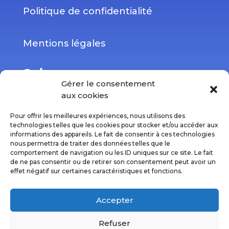
Politique de confidentialité
Mentions légales
Suivez-nous
Gérer le consentement
aux cookies
Pour offrir les meilleures expériences, nous utilisons des
technologies telles que les cookies pour stocker et/ou accéder aux
Comitari, 12 avenue Jules Verne, Bât A 44230
informations des appareils. Le fait de consentir à ces technologies
nous permettra de traiter des données telles que le
Saint-Sébastien-sur-Loire
France
comportement de navigation ou les ID uniques sur ce site. Le fait
de ne pas consentir ou de retirer son consentement peut avoir un
effet négatif sur certaines caractéristiques et fonctions.
Copyright © 2026 Comitari
Accepter
Refuser